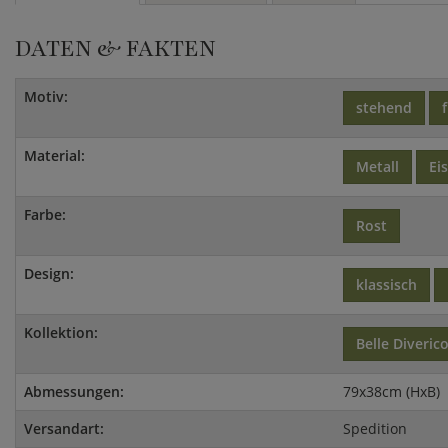
DATEN & FAKTEN
Motiv:
stehend
Material:
Metall
Ei
Farbe:
Rost
Design:
klassisch
Kollektion:
Belle Diveric
Abmessungen:
79x38cm (HxB)
Versandart:
Spedition