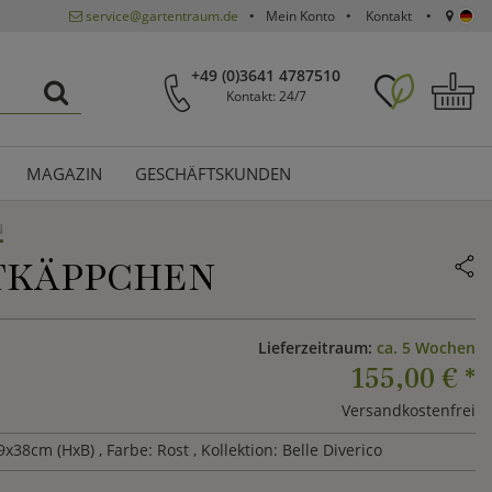
service@gartentraum.de
Mein Konto
Kontakt
+49 (0)3641 4787510
Kontakt: 24/7
MAGAZIN
GESCHÄFTSKUNDEN
N
OTKÄPPCHEN
Lieferzeitraum:
ca. 5 Wochen
155,00 €
*
Versandkostenfrei
9x38cm (HxB)
, Farbe: Rost
, Kollektion: Belle Diverico