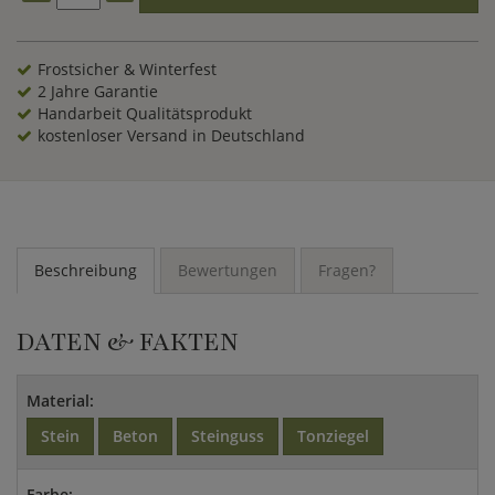
Gartenbereich oder gestalten einen besonderen Übergang
über einen Bachlauf in Ihrem Garten. Lassen Sie sich von
dieser Steinruine begeistern und gestalten Sie sich ein
Frostsicher & Winterfest
Gartenreich im zauberhaften Stil der englischen Romantik.
2 Jahre Garantie
Handarbeit Qualitätsprodukt
kostenloser Versand in Deutschland
Beschreibung
Bewertungen
Fragen?
DATEN & FAKTEN
Material:
Stein
Beton
Steinguss
Tonziegel
Farbe: