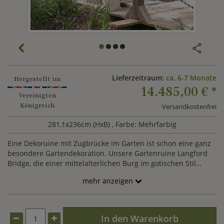
Lieferzeitraum:
ca. 6-7 Monate
Hergestellt im
14.485,00 €
*
Vereinigten
Königreich
Versandkostenfrei
281,1x236cm (HxB)
, Farbe: Mehrfarbig
Eine Dekoruine mit Zugbrücke im Garten ist schon eine ganz
besondere Gartendekoration. Unsere Gartenruine Langford
Bridge, die einer mittelalterlichen Burg im gotischen Stil
nachempfunden ist, lässt alle Liebhaber der englischen
mehr anzeigen
Gartengestaltung des 18. Jahrhunderts in die Romantik und
Ritterlichkeit dieser Zeit eintauchen und ist ein
repräsentativer Blickfang in Ihrem Garten. Über die
Zugbrücke und durch den gotischen Torbogen schaffen Sie
In den Warenkorb
einen malerischen Durchgang in einen anderen