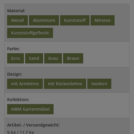
Material:
Metall
Aluminium
Kunststoff
Mirotex
Kunststoffgeflecht
Farbe:
Ecru
Sand
Grau
Braun
Design:
mit Armlehne
mit Rückenlehne
modern
Kollektion:
MBM Gartenmöbel
Artikel- / Versandgewicht:
9 Kg / 11,7 Kg