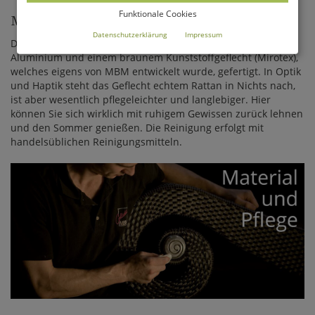
Funktionale Cookies
MIROTEX ALS RATTAN-ALTERNATIVE
Datenschutzerklärung
Impressum
Die Gartenmöbel Serie Bellini wird aus hochwertigem
Aluminium und einem braunem Kunststoffgeflecht (Mirotex),
welches eigens von MBM entwickelt wurde, gefertigt. In Optik
und Haptik steht das Geflecht echtem Rattan in Nichts nach,
ist aber wesentlich pflegeleichter und langlebiger. Hier
können Sie sich wirklich mit ruhigem Gewissen zurück lehnen
und den Sommer genießen. Die Reinigung erfolgt mit
handelsüblichen Reinigungsmitteln.