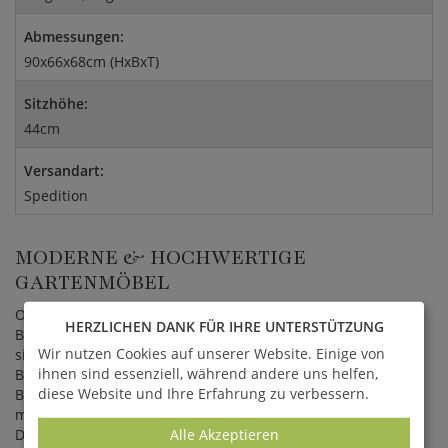
Abmessungen:
90x66x68cm (HxBxT)
Sitzhöhe:
44cm
Versandart:
Spedition
MODERNE & HOCHWERTIGE
GARTENMÖBEL
Ob im Innen- oder im Außenbereich, die Gartenmöbel Serie
HERZLICHEN DANK FÜR IHRE UNTERSTÜTZUNG
Bellini von MBM macht überall eine gute Figur. Gestalten Sie
Wir nutzen Cookies auf unserer Website. Einige von
sich Ihre inidviduelle Wohnwelt, maßgeschneidert auf Ihre
ihnen sind essenziell, während andere uns helfen,
Bedürfnisse. Ob ausladende Lounge oder einladende Bar,
diese Website und Ihre Erfahrung zu verbessern.
Bellini hält für jeden eine Überraschung bereit. Die
modernen Gartenmöbel überzeugen mit ansprechendem
Alle Akzeptieren
Design und erstklassiger Qualität - zögern Sie nicht länger!