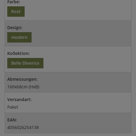
Farbe:
Rost
Design:
modern
Kollektion:
Belle Diverico
Abmessungen:
160x68cm (HxB)
Versandart:
Paket
EAN:
4056026254138