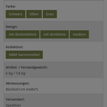
Farbe:
Schwarz
Silber
Grau
Design:
mit Rückenlehne
mit Armlehne
modern
Kollektion:
MBM Gartenmöbel
Artikel- / Versandgewicht:
6 Kg / 7,8 Kg
Abmessungen:
86x56x61cm (HxBxT)
Versandart:
Spedition