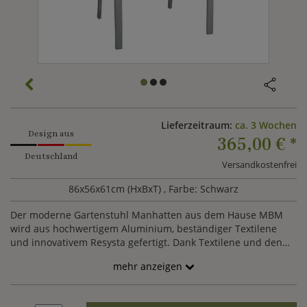
Lieferzeitraum:
ca. 3 Wochen
Design aus
365,00 €
*
Deutschland
Versandkostenfrei
86x56x61cm (HxBxT)
, Farbe: Schwarz
Der moderne Gartenstuhl Manhatten aus dem Hause MBM
wird aus hochwertigem Aluminium, beständiger Textilene
und innovativem Resysta gefertigt. Dank Textilene und den
Armlehnen besticht der Stuhl neben seiner Optik auch mit
mehr anzeigen
hohem Sitzkomfort.