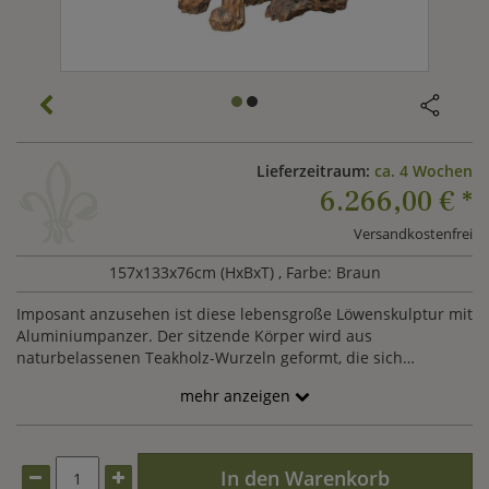
Lieferzeitraum:
ca. 4 Wochen
6.266,00 €
*
Versandkostenfrei
157x133x76cm (HxBxT)
, Farbe: Braun
Imposant anzusehen ist diese lebensgroße Löwenskulptur mit
Aluminiumpanzer. Der sitzende Körper wird aus
naturbelassenen Teakholz-Wurzeln geformt, die sich
aufgrund ihrer Natürlichkeit im Laufe der Zeit weiß-grau
mehr anzeigen
verfärben. Teakholzöl oder Schellack machen die Skulptur
unempfindlicher gegenüber der Witterungseinflüsse und
können einer Verfärbung entgegenwirken.
In den Warenkorb