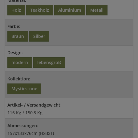
Material:
Holz
Teakholz
Aluminium
Metall
Farbe:
Braun
Silber
Design:
modern
lebensgroß
Kollektion:
Mysticstone
Artikel- / Versandgewicht:
116 Kg / 150,8 Kg
Abmessungen:
157x133x76cm (HxBxT)