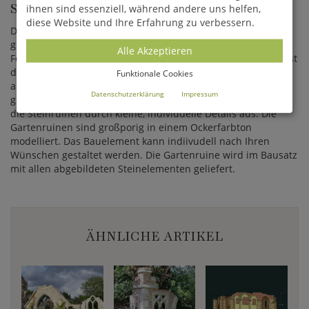
STEIN
ihnen sind essenziell, während andere uns helfen,
diese Website und Ihre Erfahrung zu verbessern.
Diese Ruine für den Garten wird in traditioneller Handarbeit
gefertigt und überzeugt durch eine hohe Qualität sowie
Alle Akzeptieren
Festigkeit. Durch die Verwendung erstklassiger Materialien ist
die Gartenruine absolut wetterbeständig und frostfest. Im
Funktionale Cookies
aufwändigen Steingussverfahren sorgfältig von Hand
Datenschutzerklärung
Impressum
gegossen und anschließend nachbearbeitet, zeichnen sich
die Steinruinen durch kleine, individuelle Details aus. Die
Gartenruinen sind großporig in einem Ockerfarbton
modelliert. Das Bauelement kann indiivudell nach Ihren
Wünschen gestaltet werden. Die Gartenruine wird im Bausatz
mit allen abgebildeten Steinelementen geliefert.
ÄHNLICHE ARTIKEL