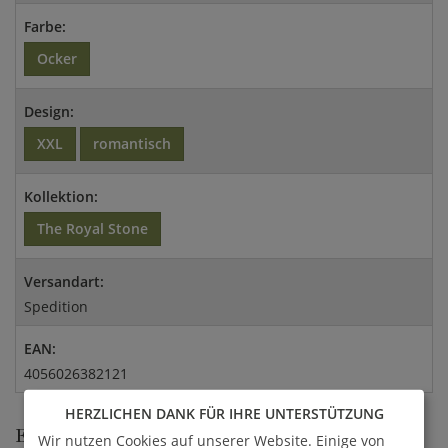
Farbe:
Ocker
Design:
XXL
romantisch
Kollektion:
The Royal Stone
Versandart:
Spedition
EAN:
4056026382121
HERZLICHEN DANK FÜR IHRE UNTERSTÜTZUNG
EINZIGARTIGE GARTENRUINEN AUS
Wir nutzen Cookies auf unserer Website. Einige von