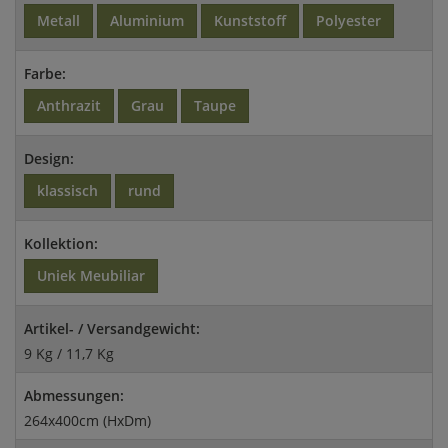
Metall
Aluminium
Kunststoff
Polyester
Farbe:
Anthrazit
Grau
Taupe
Design:
klassisch
rund
Kollektion:
Uniek Meubiliar
Artikel- / Versandgewicht:
9 Kg / 11,7 Kg
Abmessungen:
264x400cm (HxDm)