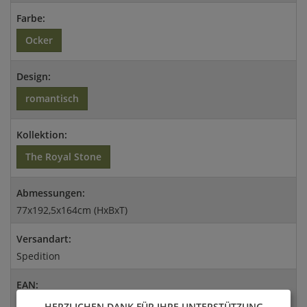
Farbe:
Ocker
Design:
romantisch
Kollektion:
The Royal Stone
Abmessungen:
77x192,5x164cm (HxBxT)
Versandart:
Spedition
EAN:
4056026382213
HERZLICHEN DANK FÜR IHRE UNTERSTÜTZUNG