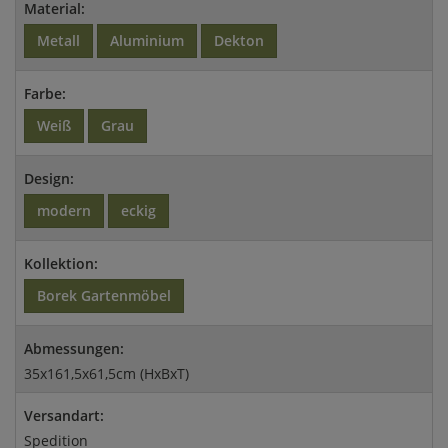
Material:
Metall
Aluminium
Dekton
Farbe:
Weiß
Grau
Design:
modern
eckig
Kollektion:
Borek Gartenmöbel
Abmessungen:
35x161,5x61,5cm (HxBxT)
Versandart:
Spedition