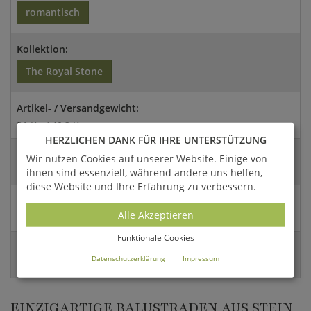
romantisch
Kollektion:
The Royal Stone
Artikel- / Versandgewicht:
31 Kg / 40,3 Kg
HERZLICHEN DANK FÜR IHRE UNTERSTÜTZUNG
Abmessungen:
Wir nutzen Cookies auf unserer Website. Einige von
77,5x91,5cm (HxB)
ihnen sind essenziell, während andere uns helfen,
diese Website und Ihre Erfahrung zu verbessern.
Versandart:
Alle Akzeptieren
Spedition
Funktionale Cookies
EAN:
Datenschutzerklärung
Impressum
4056026381582
EINZIGARTIGE BALUSTRADEN AUS STEIN