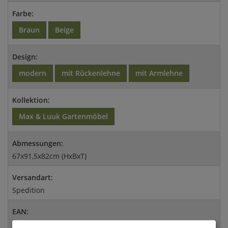
Farbe:
Braun
Beige
Design:
modern
mit Rückenlehne
mit Armlehne
Kollektion:
Max & Luuk Gartenmöbel
Abmessungen:
67x91,5x82cm (HxBxT)
Versandart:
Spedition
EAN:
4056026425996