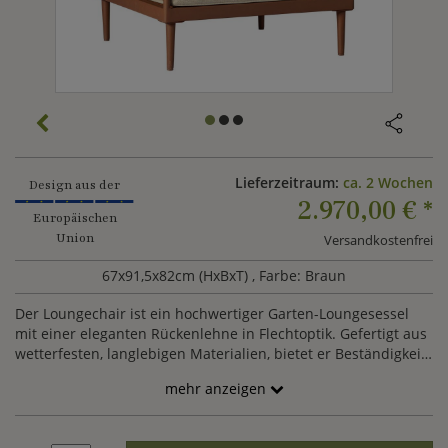
Lieferzeitraum:
ca. 2 Wochen
Design aus der
2.970,00 €
*
Europäischen
Union
Versandkostenfrei
67x91,5x82cm (HxBxT)
, Farbe: Braun
Der Loungechair ist ein hochwertiger Garten-Loungesessel
mit einer eleganten Rückenlehne in Flechtoptik. Gefertigt aus
wetterfesten, langlebigen Materialien, bietet er Beständigkeit
und einfache Pflege. Die bequeme Sitzform lädt zum
mehr anzeigen
Entspannen ein und sorgt für hohen Komfort. Mit seinem
modernen, stilvollen Design fügt er sich harmonisch in jede
Outdoor-Lounge ein.