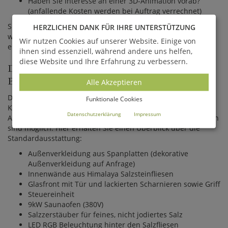
Haben Sie Interesse an einer 3D-Animation vorab?
(anfallende Kosten werden bei Auftrag verrechnet)
Sie erhalten eine individuelle 2D Planskizze. Gern gestalten
HERZLICHEN DANK FÜR IHRE UNTERSTÜTZUNG
wir mit Ihnen eine Wellnessoase, die Ihren Vorstellungen
Wir nutzen Cookies auf unserer Website. Einige von
entspricht.
ihnen sind essenziell, während andere uns helfen,
diese Website und Ihre Erfahrung zu verbessern.
DIE STANDARDAUSSTATTUNG AUF EINEN
BLICK
Alle Akzeptieren
Die Sauna verfügt über eine umfangreiche
Funktionale Cookies
Komplettausstattung. Zusätzliche Gestaltungs- und
Datenschutzerklärung
Impressum
Ausstattungswünsche sowie maßgefertigte Wellnesslösungen
sind möglich. Hier erhalten Sie einen Überblick über die
Standardausstattung:
Außenverkleidung aus Spanplatten (dekorative
Außenverkleidung auf Anfrage)
Innenwände aus Himalaya Salzsteinfliesen
Glasfront mit Tür und lackierten Scharnieren sowie Griff
Steuereinheit
9kW Saunaofen (380V)
Salzzerstäuber für feines, nicht jodiertes Salz
LED RGB Beleuchtung hinter den Salzfliesen