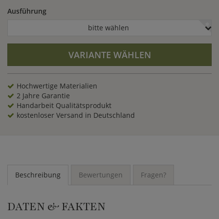
ebenfalls aus Himalaya Salz Fliesen gefertigt werden.
Ausführung
Alternativ gibt es die Möglichkeit von klassischen Holzliegen.
Sie erhalten eine Komplettlösung inklusive Montage.
bitte wählen
VARIANTE WÄHLEN
Hochwertige Materialien
2 Jahre Garantie
Handarbeit Qualitätsprodukt
kostenloser Versand in Deutschland
Beschreibung
Bewertungen
Fragen?
DATEN & FAKTEN