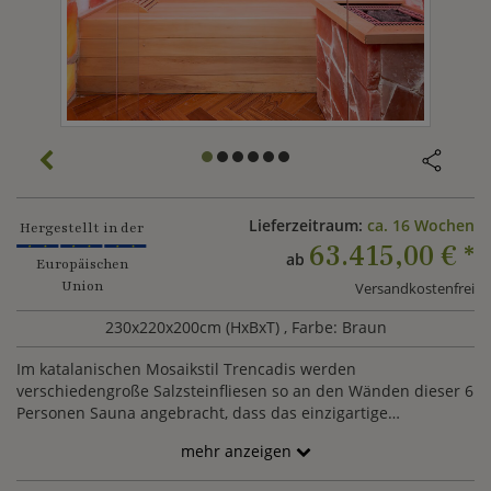
Lieferzeitraum:
ca. 16 Wochen
Hergestellt in der
63.415,00 €
*
ab
Europäischen
Union
Versandkostenfrei
230x220x200cm (HxBxT)
, Farbe: Braun
Im katalanischen Mosaikstil Trencadis werden
verschiedengroße Salzsteinfliesen so an den Wänden dieser 6
Personen Sauna angebracht, dass das einzigartige
Erscheinungsbild entsteht. Hinter den Salzsteinen verbirgt
mehr anzeigen
sich eine indirekte LED Beleuchtung, welche die Salzgrotte
zum Strahlen bringt. Die Sitzmöglichkeiten der Sauna können