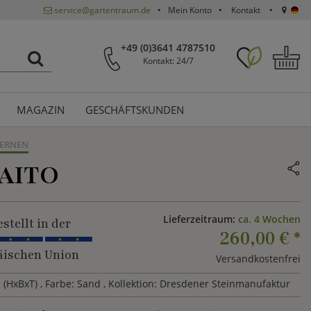
service@gartentraum.de
Mein Konto
Kontakt
+49 (0)3641 4787510
Kontakt: 24/7
MAGAZIN
GESCHÄFTSKUNDEN
TERNEN
AITO
Lieferzeitraum:
ca. 4 Wochen
stellt in der
260,00 €
*
ischen Union
Versandkostenfrei
 (HxBxT)
, Farbe: Sand
, Kollektion: Dresdener Steinmanufaktur