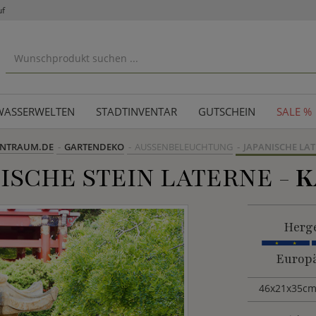
uf
WASSERWELTEN
STADTINVENTAR
GUTSCHEIN
SALE %
ENTRAUM.DE
GARTENDEKO
AUSSENBELEUCHTUNG
JAPANISCHE LA
ISCHE STEIN LATERNE -
K
Herge
Europä
46x21x35cm