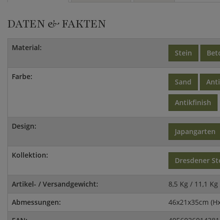
DATEN & FAKTEN
Material:
Stein
Bet
Farbe:
Sand
Ant
Antikfinish
Design:
Japangarten
Kollektion:
Dresdener St
Artikel- / Versandgewicht:
8,5 Kg / 11,1 Kg
Abmessungen:
46x21x35cm (H