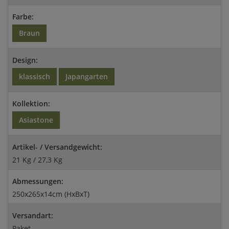
Farbe:
Braun
Design:
klassisch
Japangarten
Kollektion:
Asiastone
Artikel- / Versandgewicht:
21 Kg / 27,3 Kg
Abmessungen:
250x265x14cm (HxBxT)
Versandart:
Paket