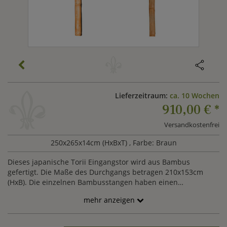
Lieferzeitraum:
ca. 10 Wochen
910,00 €
*
Versandkostenfrei
250x265x14cm (HxBxT)
, Farbe: Braun
Dieses japanische Torii Eingangstor wird aus Bambus
gefertigt. Die Maße des Durchgangs betragen 210x153cm
(HxB). Die einzelnen Bambusstangen haben einen
Durchmesser zwischen 6 und 14cm. Die naturgelben
mehr anzeigen
Bambuselemente für dieses Torii werden als Bausatz geliefert
und besitzen einen Abschluss, der in ein Fundament
eingelassen werden kann. Bambus ist ein umweltfreundlicher