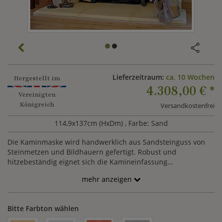
Lieferzeitraum:
ca. 10 Wochen
Hergestellt im
4.308,00 €
*
Vereinigten
Königreich
Versandkostenfrei
114,9x137cm (HxDm)
, Farbe: Sand
Die Kaminmaske wird handwerklich aus Sandsteinguss von
Steinmetzen und Bildhauern gefertigt. Robust und
hitzebeständig eignet sich die Kamineinfassung
hervorragend, um Innenräume stilvoll in Szene zu setzen.
mehr anzeigen
Optional kann die Einfassung mit den Kacheln im
Ofenbereich erworben werden. Gern fertigen wir Ihnen ein
individuelles Angebot an.
Bitte Farbton wählen