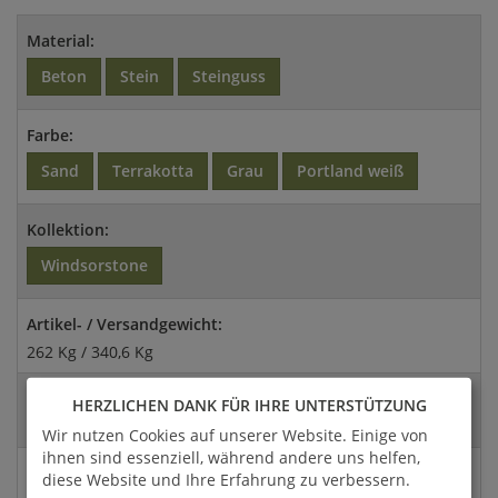
Material:
Beton
Stein
Steinguss
Farbe:
Sand
Terrakotta
Grau
Portland weiß
Kollektion:
Windsorstone
Artikel- / Versandgewicht:
262 Kg / 340,6 Kg
Abmessungen:
HERZLICHEN DANK FÜR IHRE UNTERSTÜTZUNG
114,9x137cm (HxDm)
Wir nutzen Cookies auf unserer Website. Einige von
ihnen sind essenziell, während andere uns helfen,
Abmessung Öffnung:
diese Website und Ihre Erfahrung zu verbessern.