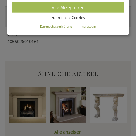
83,8x89,6 cm (BxH)
Alle Akzeptieren
Breite an der Basis:
Funktionale Cookies
126,8 cm
Datenschutzerklärung
Impressum
EAN:
4056026010161
ÄHNLICHE ARTIKEL
Alle anzeigen