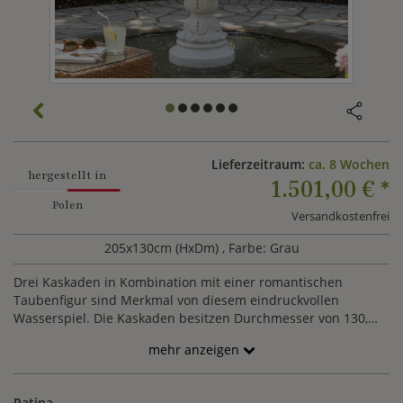
Lieferzeitraum:
ca. 8 Wochen
hergestellt in
1.501,00 €
*
Polen
Versandkostenfrei
205x130cm (HxDm)
, Farbe: Grau
Drei Kaskaden in Kombination mit einer romantischen
Taubenfigur sind Merkmal von diesem eindruckvollen
Wasserspiel. Die Kaskaden besitzen Durchmesser von 130,
100 sowie 70cm. Der Kaskaden Brunnen wird in
mehr anzeigen
verschiedenen Farben aus Steinguss gefertigt und ist
witterungsbeständig. Der Springbrunnen wird zusammen mit
einer Pumpe geliefert.
Patina