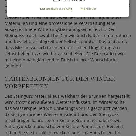
Quarz, Kalkstein und Feldspäten. Der Brunnen wird von Hand
Datenschutzerklärung
Impressum
bemalt, wodurch einzigartige Farbverläufe entstehen. Jedes
Wasserspiel ist ein Unikat, welches durch hochqualitative
Materialien und eine professionelle Verarbeitung eine
ausgezeichnete Witterungsbeständigkeit erreicht. Der
Steinguss trotzt sowohl heißen wie auch kalten Temperaturen
und besitzt die Fähigkeit der Selbstreparatur. Das bedeutet,
dass Mikrorisse sich in einer natürlichen Umgebung von
selbst heilen bzw. wieder verschließen. Die Dekoration wird
mit einem halbglänzenden Finish in Ihrer Wunschfarbe
geliefert.
GARTENBRUNNEN FÜR DEN WINTER
VORBEREITEN
Das Steinguss Material aus welchem der Brunnen hergestellt
wird, trotzt den äußeren Wettereinflüssen. Im Winter sollte
das Wasserspiel jedoch unbedingt vor Eis geschützt werden,
da sich gefrorenes Wasser ausdehnt und den Steinguss
beschädigen kann. Leeren Sie alle Brunnenschalen sowie
Auffangbecken und schützen Sie die Pumpe, zum Beispiel
indem Sie sie in Folie einwickeln oder ins Haus holen. Im