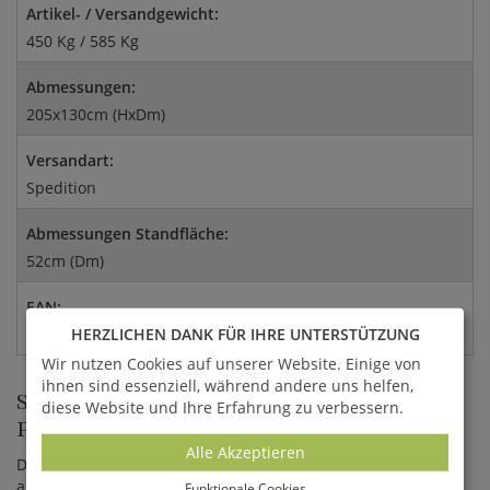
Artikel- / Versandgewicht:
450 Kg / 585 Kg
Abmessungen:
205x130cm (HxDm)
Versandart:
Spedition
Abmessungen Standfläche:
52cm (Dm)
EAN:
4056026396166
HERZLICHEN DANK FÜR IHRE UNTERSTÜTZUNG
Wir nutzen Cookies auf unserer Website. Einige von
ihnen sind essenziell, während andere uns helfen,
STEINGUSS BRUNNEN FÜR GÄRTEN,
diese Website und Ihre Erfahrung zu verbessern.
PARKS UND STÄDTE
Alle Akzeptieren
Der Gartenbrunnen wird aus hochwertigem Kunststein
angefertigt und enthält unter anderem Bestandteile von
Funktionale Cookies