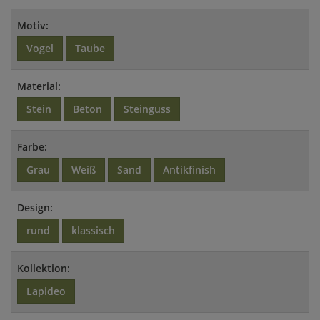
Motiv:
Vogel
Taube
Material:
Stein
Beton
Steinguss
Farbe:
Grau
Weiß
Sand
Antikfinish
Design:
rund
klassisch
Kollektion:
Lapideo