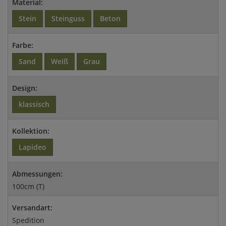
Material:
Stein
Steinguss
Beton
Farbe:
Sand
Weiß
Grau
Design:
klassisch
Kollektion:
Lapideo
Abmessungen:
100cm (T)
Versandart:
Spedition