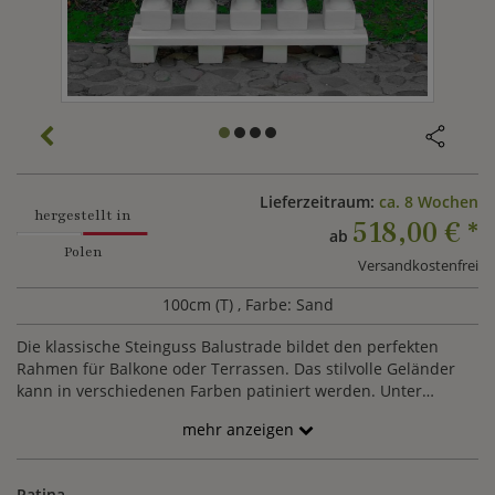
Lieferzeitraum:
ca. 8 Wochen
hergestellt in
518,00 €
*
ab
Polen
Versandkostenfrei
100cm (T)
, Farbe: Sand
Die klassische Steinguss Balustrade bildet den perfekten
Rahmen für Balkone oder Terrassen. Das stilvolle Geländer
kann in verschiedenen Farben patiniert werden. Unter
Angabe Ihrer Wunschmaße und der Position der Eckpfeiler
mehr anzeigen
(gern als Skizze), kalkulieren wir für Sie ein Angebot nach
Ihren Bedürfnissen. Der angezeigte Richtpreis orientiert sich
an der Abbildung. Ein Baluster besitzt das Maß 81x14cm
Patina