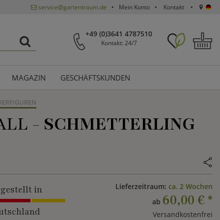
service@gartentraum.de
Mein Konto
Kontakt
+49 (0)3641 4787510
Kontakt: 24/7
MAGAZIN
GESCHÄFTSKUNDEN
IERFIGUREN
ALL -
SCHMETTERLING
Lieferzeitraum:
ca. 2 Wochen
gestellt in
60,00 €
*
ab
utschland
Versandkostenfrei