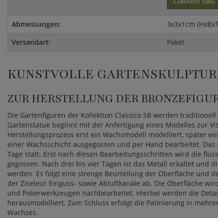
Classico SBG
Abmessungen:
3x3x1cm (HxBxT
Versandart:
Paket
KUNSTVOLLE GARTENSKULPTUR
ZUR HERSTELLUNG DER BRONZEFIGU
Die Gartenfiguren der Kollektion Classico SB werden traditionel
Gartenstatue beginnt mit der Anfertigung eines Modelles zur Vi
Herstellungsprozess erst ein Wachsmodell modelliert, später ein
einer Wachsschicht ausgegossen und per Hand bearbeitet. Das 
Tage statt. Erst nach diesen Bearbeitungsschritten wird die flüs
gegossen. Nach drei bis vier Tagen ist das Metall erkaltet und
werden. Es folgt eine strenge Beurteilung der Oberfläche und de
der Ziseleur Einguss- sowie Abluftkanäle ab. Die Oberfläche wir
und Polierwerkzeugen nachbearbeitet. Hierbei werden die Detai
herausmodelliert. Zum Schluss erfolgt die Patinierung in mehre
Wachses.