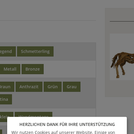
iegend
Schmetterling
Metall
Bronze
Braun
Anthrazit
Grün
Grau
tina
klein
Wandmontage
HERZLICHEN DANK FÜR IHRE UNTERSTÜTZUNG
Wir nutzen Cookies auf unserer Website. Einige von