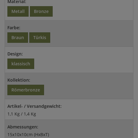
Material:
Metall
Bronze
Farbe:
Braun
Türkis
Design:
klassisch
Kollektion:
Römerbronze
Artikel- / Versandgewicht:
1,1 Kg / 1,4 Kg
Abmessungen:
15x10x10cm (HxBxT)