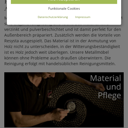
HANDWERKSKUNST MODERN
AUFGELEGT
Funktionale Cookies
Datenschutzerklärung
Impressum
Metall ist nicht gleich Metall. Moderne Metallmöbel von MBM
sind elegant, feingliedrig und leicht. Das Material wird
verzinkt und pulverbeschichtet und ist damit perfekt für den
Außenbereich präpariert. Zusätzlich werden die Vorteile von
Resysta ausgespielt. Das Material ist in der Anmutung von
Holz nicht zu unterscheiden, in der Witterungsbeständigkeit
ist es Holz jedoch weit überlegen. Unsere Metallmöbel
können ohne Probleme auch draußen überwintern. Die
Reinigung erfolgt mit handelsüblichen Reinigungsmitteln.