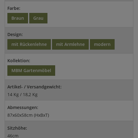
Farbe:
Braun
Grau
Design:
mit Rückenlehne
mit Armlehne
modern
Kollektion:
MBM Gartenmöbel
Artikel- / Versandgewicht:
14 Kg / 18,2 Kg
Abmessungen:
87x60x58cm (HxBxT)
Sitzhöhe:
46cm