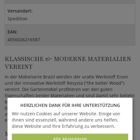
Versandart:
Spedition
EAN:
4056026216587
KLASSISCHE & MODERNE MATERIALIEN
VEREINT
In der Möbelserie Brazil werden der uralte Werkstoff Eisen
und der innovative Werkstoff Resysta ("the better Wood")
vereint. Die Gartenmöbel profitieren von den guten
Eigenschaften beider Materialien und sind damit sehr beliebt
bei unseren Kunden. Bei der Metallverarbeitung wurde
HERZLICHEN DANK FÜR IHRE UNTERSTÜTZUNG
besonders auf Langlebigkeit geachtet. Starke Metallprofile,
Wir nutzen Cookies auf unserer Website. Einige von
zweifach verzinkte Gestelle und eine erstklassige
ihnen sind essenziell, während andere uns helfen,
Pulverbeschichtung tragen maßgeblich dazu bei.
diese Website und Ihre Erfahrung zu verbessern.
METALL & RESYSTA -
Alle Akzeptieren