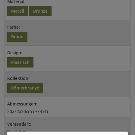
Material:
Metall
Bronze
Farbe:
Braun
Design:
klassisch
Kollektion:
Römerbronze
Abmessungen:
30x72x30cm (HxBxT)
Versandart:
Spedition