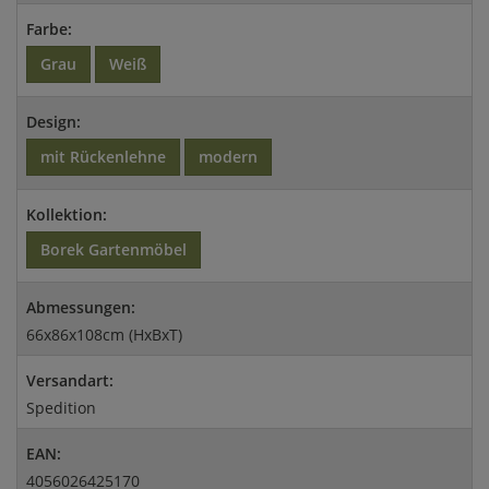
Farbe:
Grau
Weiß
Design:
mit Rückenlehne
modern
Kollektion:
Borek Gartenmöbel
Abmessungen:
66x86x108cm (HxBxT)
Versandart:
Spedition
EAN:
4056026425170