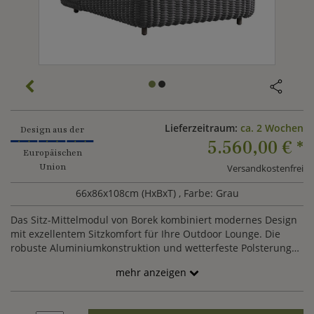
Lieferzeitraum:
ca. 2 Wochen
Design aus der
5.560,00 €
*
Europäischen
Union
Versandkostenfrei
66x86x108cm (HxBxT)
, Farbe: Grau
Das Sitz-Mittelmodul von Borek kombiniert modernes Design
mit exzellentem Sitzkomfort für Ihre Outdoor Lounge. Die
robuste Aluminiumkonstruktion und wetterfeste Polsterung
sorgen für Langlebigkeit und Pflegeleichtigkeit. Dank seiner
mehr anzeigen
klaren Linien fügt es sich harmonisch in verschiedenste
Garten- und Terrassenkonzepte ein. Als flexibles Element
lässt es sich perfekt mit anderen Modulen der Deauville-Serie