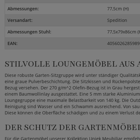
Abmessungen:
77,5cm (H)
Versandart:
Spedition
Abmessungen Stuhl:
77,5x79x86cm (
EAN:
4056026285989
STILVOLLE LOUNGEMÖBEL AUS
Diese robuste Garten-Sitzgruppe wird unter ständiger Qualität
eine graue Pulverbeschichtung. Die Sitzkissen und Rückenpolste
Bezug versehen. Der 270 g/m^2 Olefin-Bezug ist in Grau hergeste
einem Baumwollinlay ausgestattet. Eine 5 mm starke Aluminiumpla
Loungegruppe eine maximale Belastbarkeit von 140 kg. Die Outd
Reinigung sind Wasser und ein Schwamm ausreichend. Von säur
Diese können die Oberfläche schädigen und zu einem Verlust de
DER SCHUTZ DER GARTENMÖBE
Für die Gartenmöbel unserer Kollektion Uniek Meubiliar empfeh