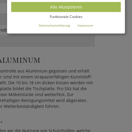
Alle Akzeptieren
Funktionale Cookies
Datenschutzerklärung
Impressum
HxBxT)
 ALUMINUM
skontrolle aus Aluminium gegossen und erhält
r sind mit einem strapazierfähigen Kunststoff-
llt. Die 10 bis 18 cm dicken Kissen werden mit
tte bildet die Tischplatte. Pro Sitz hat die
oor-Möbelstücke sind wetterfest. Zur
ehaltigen Reinigungsmittel wird abgeraten.
r Wetterbeständigkeit führen.
L
len wir die Nutzung von Schutzhüllen, welche