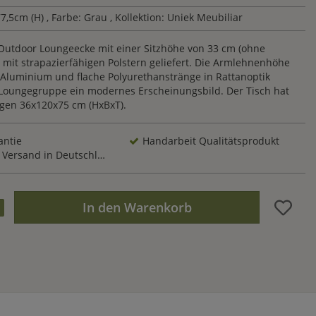
7,5cm (H)
, Farbe: Grau
, Kollektion: Uniek Meubiliar
Outdoor Loungeecke mit einer Sitzhöhe von 33 cm (ohne
 mit strapazierfähigen Polstern geliefert. Die Armlehnenhöhe
.Aluminium und flache Polyurethanstränge in Rattanoptik
 Loungegruppe ein modernes Erscheinungsbild. Der Tisch hat
en 36x120x75 cm (HxBxT).
antie
Handarbeit Qualitätsprodukt
Versand in Deutschland
In den Warenkorb