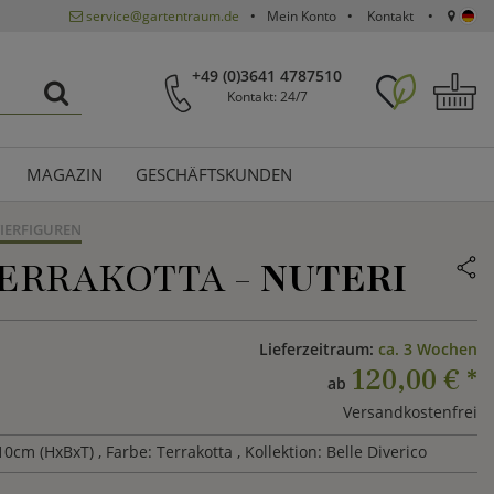
service@gartentraum.de
Mein Konto
Kontakt
+49 (0)3641 4787510
Kontakt: 24/7
MAGAZIN
GESCHÄFTSKUNDEN
IERFIGUREN
ERRAKOTTA -
NUTERI
Lieferzeitraum:
ca. 3 Wochen
120,00 €
*
ab
Versandkostenfrei
10cm (HxBxT)
, Farbe: Terrakotta
, Kollektion: Belle Diverico