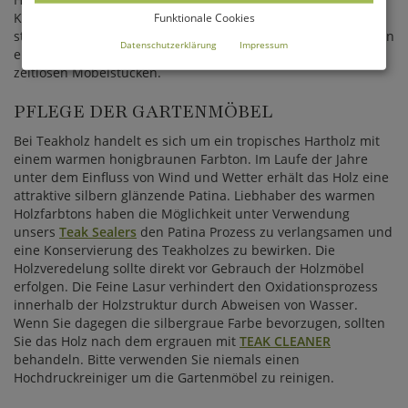
Können gefertigt. Langlebigkeit, Design und Funktionalität
Funktionale Cookies
stehen im Vordergrund der Produktion und garantieren Ihnen
Datenschutzerklärung
Impressum
eine lang anhaltende Freude mit diesen hochwertigen
zeitlosen Möbelstücken.
PFLEGE DER GARTENMÖBEL
Bei Teakholz handelt es sich um ein tropisches Hartholz mit
einem warmen honigbraunen Farbton. Im Laufe der Jahre
unter dem Einfluss von Wind und Wetter erhält das Holz eine
attraktive silbern glänzende Patina. Liebhaber des warmen
Holzfarbtons haben die Möglichkeit unter Verwendung
unsers
Teak Sealers
den Patina Prozess zu verlangsamen und
eine Konservierung des Teakholzes zu bewirken. Die
Holzveredelung sollte direkt vor Gebrauch der Holzmöbel
erfolgen. Die Feine Lasur verhindert den Oxidationsprozess
innerhalb der Holzstruktur durch Abweisen von Wasser.
Wenn Sie dagegen die silbergraue Farbe bevorzugen, sollten
Sie das Holz nach dem ergrauen mit
TEAK CLEANER
behandeln. Bitte verwenden Sie niemals einen
Hochdruckreiniger um die Gartenmöbel zu reinigen.