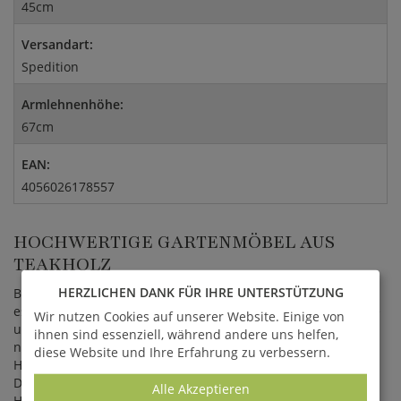
45cm
Versandart:
Spedition
Armlehnenhöhe:
67cm
EAN:
4056026178557
HOCHWERTIGE GARTENMÖBEL AUS
TEAKHOLZ
HERZLICHEN DANK FÜR IHRE UNTERSTÜTZUNG
Bei den Gartenmöbeln der Imperial Teak Kollektion handelt
es sich um sehr hochwertig produzierte Gartenstühle, Tische
Wir nutzen Cookies auf unserer Website. Einige von
und Bänke. Für die Möbel wird ausschließlich Teakholz aus
ihnen sind essenziell, während andere uns helfen,
nachhaltig bewirtschafteten Plantagen und von zertifizierten
diese Website und Ihre Erfahrung zu verbessern.
Holzlieferanten verwendet. Die Möbel sind hochwertig im
Detail verarbeitet. Alle Verbindungsteile, Scharniere und
Alle Akzeptieren
Holzteile sind passgenau mit höchstem handwerklichen