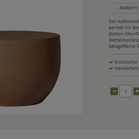
40x60cm
Der Kaffeetisc
perfekt für d
glatten Oberfl
Wetterbeständi
Ablagefläche 
Frostsicher
Handarbeit