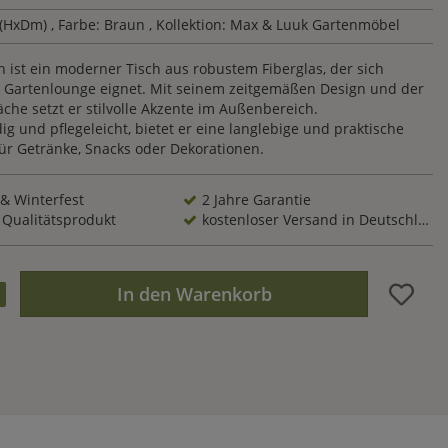
 (HxDm)
, Farbe: Braun
, Kollektion: Max & Luuk Gartenmöbel
h ist ein moderner Tisch aus robustem Fiberglas, der sich
ie Gartenlounge eignet. Mit seinem zeitgemäßen Design und der
äche setzt er stilvolle Akzente im Außenbereich.
g und pflegeleicht, bietet er eine langlebige und praktische
für Getränke, Snacks oder Dekorationen.
 & Winterfest
2 Jahre Garantie
 Qualitätsprodukt
kostenloser Versand in Deutschland
In den Warenkorb