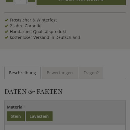
Modell super kombinieren. Schmücken Sie Ihren Garten mit
unseren Produkten von
GARTENTRAUM
und bestellen Sie
noch heute die Gartenlaterne innerhalb Deutschland
versandkostenfrei nach Hause.
Frostsicher & Winterfest
2 Jahre Garantie
Handarbeit Qualitätsprodukt
kostenloser Versand in Deutschland
Beschreibung
Bewertungen
Fragen?
DATEN & FAKTEN
Material:
Stein
Lavastein