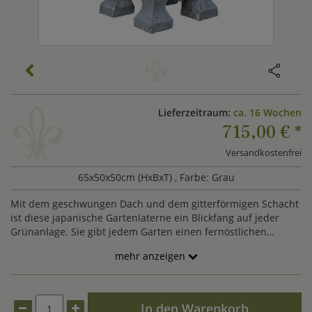
Lieferzeitraum:
ca. 16 Wochen
715,00 €
*
Versandkostenfrei
65x50x50cm (HxBxT)
, Farbe: Grau
Mit dem geschwungen Dach und dem gitterförmigen Schacht
ist diese japanische Gartenlaterne ein Blickfang auf jeder
Grünanlage. Sie gibt jedem Garten einen fernöstlichen
Charakter. Die Laternen werden aus dem Naturstein Andesit
mehr anzeigen
hergestellt. Durch die Maserung des Gesteins ist jede Laterne
ein edles Unikat. Mit weiteren asiatischen Objekten, wie zum
Beispiel einer klassischen
Gartenskulptur
, einem
Gartenbrunnen oder einem
Wandrelief
können Sie dieses
In den Warenkorb