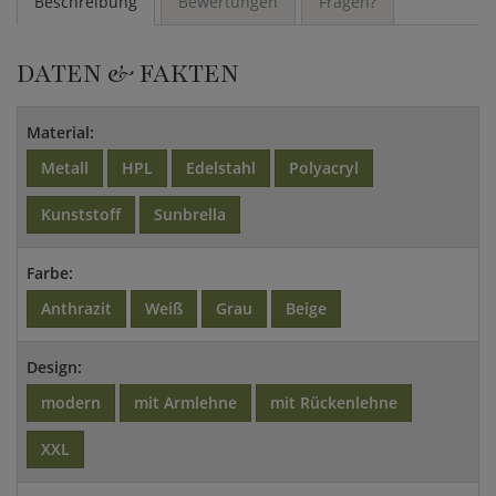
Beschreibung
Bewertungen
Fragen?
DATEN & FAKTEN
Material:
Metall
HPL
Edelstahl
Polyacryl
Kunststoff
Sunbrella
Farbe:
Anthrazit
Weiß
Grau
Beige
Design:
modern
mit Armlehne
mit Rückenlehne
XXL