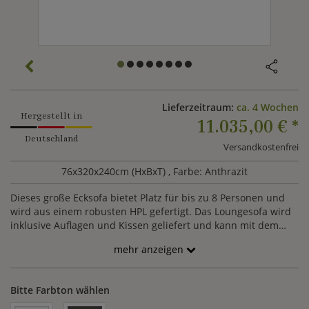
Lieferzeitraum:
ca. 4 Wochen
Hergestellt in
11.035,00 €
*
Deutschland
Versandkostenfrei
76x320x240cm (HxBxT)
, Farbe: Anthrazit
Dieses große Ecksofa bietet Platz für bis zu 8 Personen und
wird aus einem robusten HPL gefertigt. Das Loungesofa wird
inklusive Auflagen und Kissen geliefert und kann mit dem
Sessel und Couchtisch der Serie Riva kombiniert werden. Die
mehr anzeigen
Sitzhöhe beträgt inklusive Sitzauflagen 36 cm, ohne Polster 24
cm.
Bitte Farbton wählen