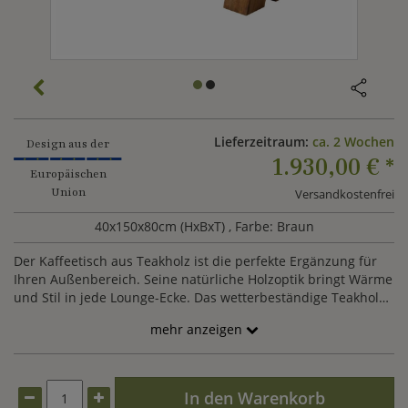
Lieferzeitraum:
ca. 2 Wochen
Design aus der
1.930,00 €
*
Europäischen
Union
Versandkostenfrei
40x150x80cm (HxBxT)
, Farbe: Braun
Der Kaffeetisch aus Teakholz ist die perfekte Ergänzung für
Ihren Außenbereich. Seine natürliche Holzoptik bringt Wärme
und Stil in jede Lounge-Ecke. Das wetterbeständige Teakholz
sorgt für lange Haltbarkeit und einfache Pflege. Die präzise
mehr anzeigen
Verarbeitung kombiniert zeitloses Design mit hoher
Funktionalität.
In den Warenkorb