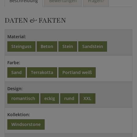
Beschreibung
Bewertungen
Fragen?
DATEN & FAKTEN
Material:
Steinguss
Beton
Stein
Sandstein
Farbe:
Sand
Terrakotta
Portland weiß
Design:
romantisch
eckig
rund
XXL
Kollektion:
Windsorstone