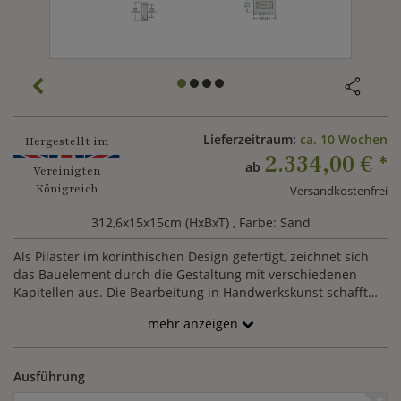
Lieferzeitraum:
ca. 10 Wochen
Hergestellt im
2.334,00 €
*
ab
Vereinigten
Königreich
Versandkostenfrei
312,6x15x15cm (HxBxT)
, Farbe: Sand
Als Pilaster im korinthischen Design gefertigt, zeichnet sich
das Bauelement durch die Gestaltung mit verschiedenen
Kapitellen aus. Die Bearbeitung in Handwerkskunst schafft
unverwechselbare Merkmale. Informationen zur Montage
mehr anzeigen
erhalten Sie unter
Säulen & Pilaster
.
Ausführung