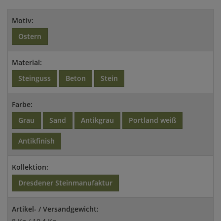
Motiv:
Ostern
Material:
Steinguss
Beton
Stein
Farbe:
Grau
Sand
Antikgrau
Portland weiß
Antikfinish
Kollektion:
Dresdener Steinmanufaktur
Artikel- / Versandgewicht: