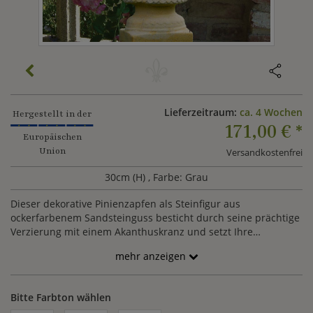
Lieferzeitraum:
ca. 4 Wochen
Hergestellt in der
171,00 €
*
Europäischen
Union
Versandkostenfrei
30cm (H)
, Farbe: Grau
Dieser dekorative Pinienzapfen als Steinfigur aus
ockerfarbenem Sandsteinguss besticht durch seine prächtige
Verzierung mit einem Akanthuskranz und setzt Ihre
Gartenanlage stilvoll in Szene. Steinerne Pinienfiguren sind
mehr anzeigen
beliebte Dekorationselemente für Haus und Garten. Als
klassisches und zeitloses Gartenobjekt ist unsere Pinien
Steinfigur Lugiria, die neben ihrer ansprechenden
Bitte Farbton wählen
Erscheinung auch noch äußerst wetterbeständig und