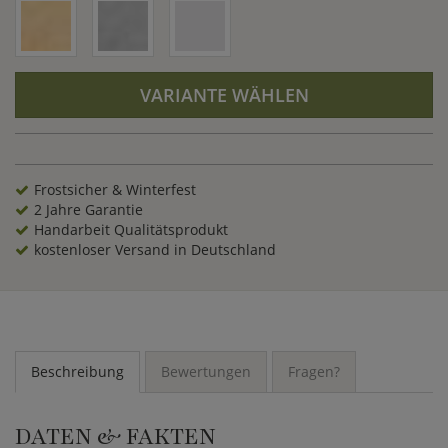
frostsicher ist, bestens geeignet. Zur Gestaltung von
Toreinfahrten, Treppenaufgängen sowie zu den Seiten eines
Weges oder in ein romantisches Blumenbeet hübsch
integriert bilden dekorative Steinpinien eine stilvolle
Einfassung und setzen reizvolle Akzente. Wenn Ihnen unsere
VARIANTE WÄHLEN
Pinie als Deko Steinfigur gefällt, können Sie diese und weitere
hochwertige Gartendekorationen aus Naturstein sowie aus
hochwertigem Steinguss hier bei GARTENTRAUM bequem
bestellen und kaufen.
Frostsicher & Winterfest
2 Jahre Garantie
Handarbeit Qualitätsprodukt
kostenloser Versand in Deutschland
Beschreibung
Bewertungen
Fragen?
DATEN & FAKTEN