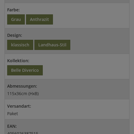
Farbe:
Grau
Anthrazit
Design:
klassisch
Landhaus-Stil
Kollektion:
Belle Diverico
Abmessungen:
115x36cm (HxB)
Versandart:
Paket
EAN:
4056026387515