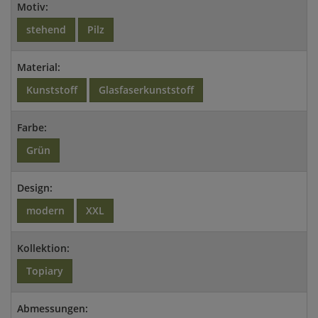
Motiv:
stehend
Pilz
Material:
Kunststoff
Glasfaserkunststoff
Farbe:
Grün
Design:
modern
XXL
Kollektion:
Topiary
Abmessungen: