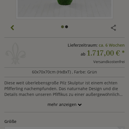
Lieferzeitraum:
ca. 6 Wochen
1.717,00 €
*
ab
Versandkostenfrei
60x70x70cm (HxBxT)
, Farbe: Grün
Diese weit überlebensgroße Pilz Skulptur ist einem echten
Pfifferling nachempfunden. Das naturnahe Design und die
Details machen unseren Pfiffikus zu einer außergewöhnlichen
Gartendekoration. Die Topiary Skulptur, auch Formschnitt
mehr anzeigen
Figur genannt, wird aus Glasfaserkunststoff und Kunstrasen
gefertigt. Sie ist pflegeleicht, UV-beständig und
witterungsfest. Das liebevolle Design und die
Größe
qualitätsbewusste Herstellung bieten Ihnen ein hochwertiges
Dekorationselement, an dem Sie lange Freude haben.