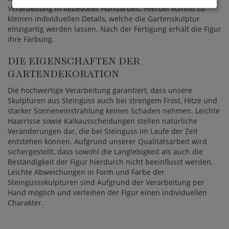
Verarbeitung in liebevoller Handarbeit. Hierbei kommt zu
kleinen individuellen Details, welche die Gartenskulptur
einzigartig werden lassen. Nach der Fertigung erhält die Figur
ihre Färbung.
DIE EIGENSCHAFTEN DER
GARTENDEKORATION
Die hochwertige Verarbeitung garantiert, dass unsere
Skulpturen aus Steinguss auch bei strengem Frost, Hitze und
starker Sonneneinstrahlung keinen Schaden nehmen. Leichte
Haarrisse sowie Kalkausscheidungen stellen natürliche
Veränderungen dar, die bei Steinguss im Laufe der Zeit
entstehen können. Aufgrund unserer Qualitätsarbeit wird
sichergestellt, dass sowohl die Langlebigkeit als auch die
Beständigkeit der Figur hierdurch nicht beeinflusst werden.
Leichte Abweichungen in Form und Farbe der
Steingussskulpturen sind Aufgrund der Verarbeitung per
Hand möglich und verleihen der Figur einen individuellen
Charakter.