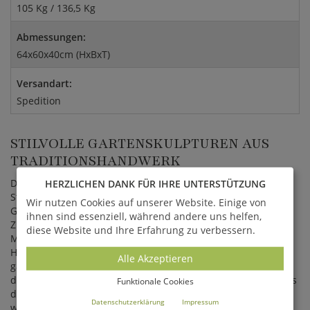
105 Kg / 136,5 Kg
Abmessungen:
64x60x40cm (HxBxT)
Versandart:
Spedition
STILVOLLE GARTENSKULPTUREN AUS
TRADITIONSHANDWERK
Die Figuren werden aus hochwertigem Stein im
HERZLICHEN DANK FÜR IHRE UNTERSTÜTZUNG
Steingussverfahren gefertigt. Beim traditionellen
Wir nutzen Cookies auf unserer Website. Einige von
Gussverfahren werden natürlicher Stein in Form von Sand,
ihnen sind essenziell, während andere uns helfen,
Zuschlagstoffe, Portlandzement und Wasser vermischt. Die
diese Website und Ihre Erfahrung zu verbessern.
Mischung wird mittels aufwendiger Techniken in eine
Hohlform gegossen, um Luftlöcher zu verhindern. Dies
Alle Akzeptieren
garantiert eine hohe Frostfestigkeit. Nach dem Austrocknen
der gehärteten Kunststeinmasse wird die Figur vorsichtig aus
Funktionale Cookies
der Hohlform gelöst und zum Aushärten an der frischen Luft
Datenschutzerklärung
Impressum
wettergeschützt gelagert. Danach erfolgt die weitere