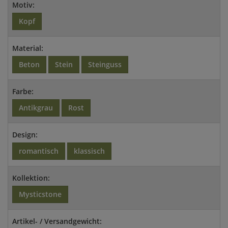
Motiv:
Kopf
Material:
Beton
Stein
Steinguss
Farbe:
Antikgrau
Rost
Design:
romantisch
klassisch
Kollektion:
Mysticstone
Artikel- / Versandgewicht: