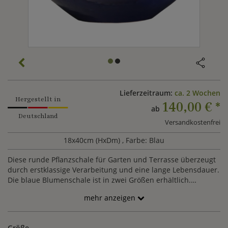
Lieferzeitraum:
ca. 2 Wochen
Hergestellt in
140,00 €
*
ab
Deutschland
Versandkostenfrei
18x40cm (HxDm)
, Farbe: Blau
Diese runde Pflanzschale für Garten und Terrasse überzeugt
durch erstklassige Verarbeitung und eine lange Lebensdauer.
Die blaue Blumenschale ist in zwei Größen erhältlich.
Natürliche Rohstoffe, gebranntes und hochwertiges
mehr anzeigen
heimisches Steinzeug kombiniert mit traditioneller
Handarbeit aus Deutschland: Diese modernen Pflanzgefäße
sind nahezu unverwüstlich und können mindestens 80 Jahre
Größe