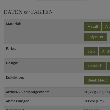
DATEN & FAKTEN
Material:
Metall
Al
Polyester
Farbe:
Ecru
Anth
Design:
klassisch
Kollektion:
Uniek Meubil
Artikel- / Versandgewicht:
10,5 Kg / 13,7 K
Abmessungen:
300cm (Dm)