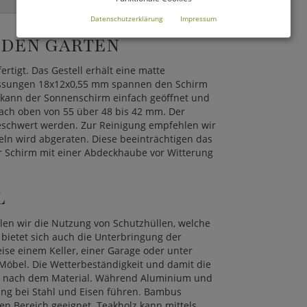
Datenschutzerklärung
Impressum
 DEN GARTEN
rtigt. Das Gestell erhält eine matte
messungen 18x12x0,55 mm spannen den Schirm
el kann der Sonnenschirm einfach geöffnet und
ach oben von 55 über 48 bis 42 mm. Der
beschwert werden. Zur Reinigung empfehlen wir
n wird abgeraten. Diese beeinträchtigen das
er Schirm mit einer Abdeckhaube vor Witterung
L
len wir die Nutzung von Schutzhüllen, welche
bietet sich auch die Unterbringung der
ise einem Keller, einer Garage oder unter
 Möbel. Die Wetterbeständigkeit und damit die
ch nach dem Material. Während Aluminium und
dung bei Stahl und Eisen führen. Bambus
en Bereich geeignet. Teakholz kann mittels