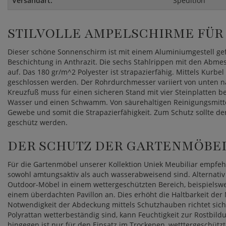
Versandart:
Spedition
STILVOLLE AMPELSCHIRME FÜR
Dieser schöne Sonnenschirm ist mit einem Aluminiumgestell gefe
Beschichtung in Anthrazit. Die sechs Stahlrippen mit den Ab
auf. Das 180 gr/m^2 Polyester ist strapazierfähig. Mittels Kurb
geschlossen werden. Der Rohrdurchmesser variiert von unten n
Kreuzfuß muss für einen sicheren Stand mit vier Steinplatten 
Wasser und einen Schwamm. Von säurehaltigen Reinigungsmittel
Gewebe und somit die Strapazierfähigkeit. Zum Schutz sollte d
geschütz werden.
DER SCHUTZ DER GARTENMÖBE
Für die Gartenmöbel unserer Kollektion Uniek Meubiliar empfeh
sowohl amtungsaktiv als auch wasserabweisend sind. Alternativ 
Outdoor-Möbel in einem wettergeschützten Bereich, beispielswe
einem überdachten Pavillon an. Dies erhöht die Haltbarkeit der
Notwendigkeit der Abdeckung mittels Schutzhauben richtet si
Polyrattan wetterbeständig sind, kann Feuchtigkeit zur Rostbil
hingegen ist nur für den Einsatz im Trockenen, wetttergeschützt