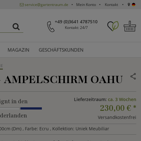
service@gartentraum.de
Mein Konto
Kontakt
+49 (0)3641 4787510
Kontakt: 24/7
MAGAZIN
GESCHÄFTSKUNDEN
ME
-
AMPELSCHIRM OAHU
Lieferzeitraum:
ca. 3 Wochen
ignt in den
230,00 €
*
derlanden
Versandkostenfrei
00cm (Dm)
, Farbe: Ecru
, Kollektion: Uniek Meubiliar