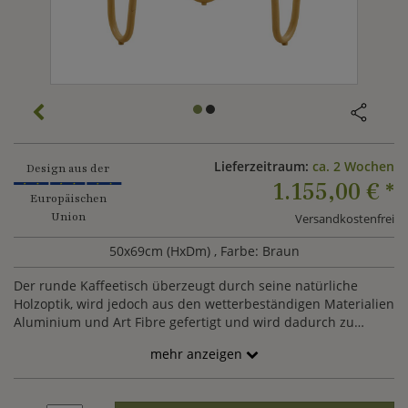
Lieferzeitraum:
ca. 2 Wochen
Design aus der
1.155,00 €
*
Europäischen
Union
Versandkostenfrei
50x69cm (HxDm)
, Farbe: Braun
Der runde Kaffeetisch überzeugt durch seine natürliche
Holzoptik, wird jedoch aus den wetterbeständigen Materialien
Aluminium und Art Fibre gefertigt und wird dadurch zu
einem langlebigen Möbelstück für den Garten. Der
mehr anzeigen
Gartentisch lässt sich hervorragend zu den Sitzmöbeln BERIT
oder CELESTE von Gartentraum kombinieren.