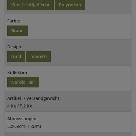
Kunststoffgeflecht
Polyrattan
Farbe:
Braun
Design:
rund
modern
Kollektion:
Nordic Flair
Artikel- / Versandgewicht:
4 Kg / 5,2 Kg
Abmessungen:
50x69cm (HxDm)