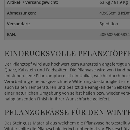
Artikel- / Versandgewicht:
63 Kg / 81,9 Kg
Abmessungen:
43x55cm (HxDm
Versandart:
Spedition
EAN:
4056026406834
EINDRUCKSVOLLE PFLANZTÖPFE
Der Pflanztopf wird aus hochwertigem Kunststein angefertigt u
Quarz, Kalkstein und Feldspäten. Die Pflanvase wird von Hand b
entstehen. Jede Pflanzamphore ist ein Unikat, welche durch hoch
Verarbeitung eine ausgezeichnete Witterungsbeständigkeit errei
auch kalten Temperaturen und besitzt die Fähigkeit der Selbstre
einer natürlichen Umgebung von selbst heilen bzw. wieder vers
halbglänzenden Finish in Ihrer Wunschfarbe geliefert.
PFLANZGEFÄSSE FÜR DEN WINTE
Das Steinguss Material aus welchem die Pflanzvase hergestellt w
Winter sollte die Pflanzschale jedoch unbedingt vor Eis geschü