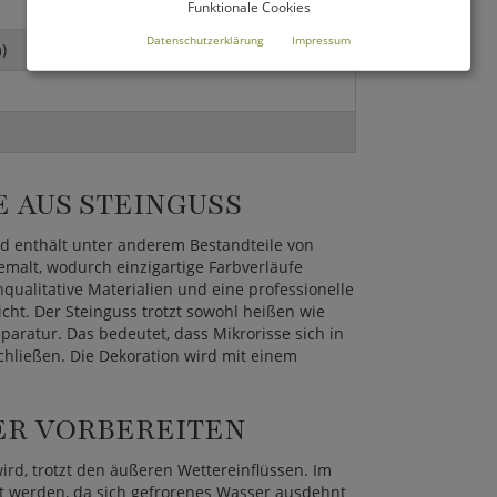
Funktionale Cookies
Datenschutzerklärung
Impressum
)
 AUS STEINGUSS
nd enthält unter anderem Bestandteile von
emalt, wodurch einzigartige Farbverläufe
qualitative Materialien und eine professionelle
cht. Der Steinguss trotzt sowohl heißen wie
paratur. Das bedeutet, dass Mikrorisse sich in
chließen. Die Dekoration wird mit einem
R VORBEREITEN
ird, trotzt den äußeren Wettereinflüssen. Im
tzt werden, da sich gefrorenes Wasser ausdehnt