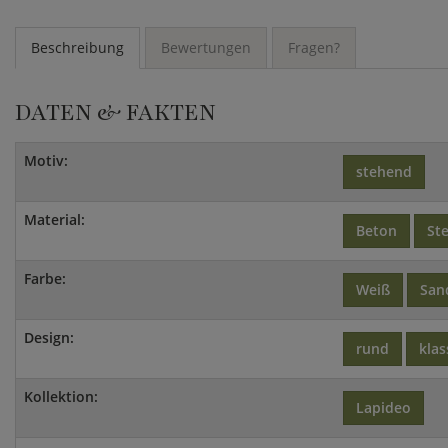
Beschreibung
Bewertungen
Fragen?
DATEN & FAKTEN
Motiv:
stehend
Material:
Beton
St
Farbe:
Weiß
San
Design:
rund
klas
Kollektion:
Lapideo