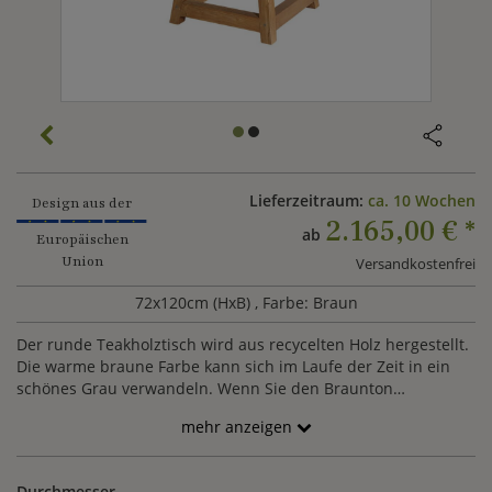
Lieferzeitraum:
ca. 10 Wochen
Design aus der
2.165,00 €
*
ab
Europäischen
Union
Versandkostenfrei
72x120cm (HxB)
, Farbe: Braun
Der runde Teakholztisch wird aus recycelten Holz hergestellt.
Die warme braune Farbe kann sich im Laufe der Zeit in ein
schönes Grau verwandeln. Wenn Sie den Braunton
beibehlaten möchten, empfehlen wir die Behandlung mit
mehr anzeigen
einem Teakholzöl. In der Mitte des Tisches befindet sich ein
Schirmloch, sodass Sie auch an sonnigen Tagen das
Familienessen nach draußen verlegen können.
Durchmesser