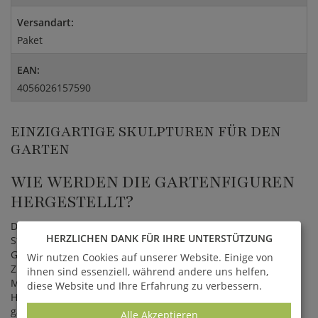
Versandart:
Paket
EAN:
4056026157590
EINZIGARTIGE SKULPTUREN FÜR DEN
GARTEN
WIE WERDEN DIE GARTENFIGUREN
HERGESTELLT?
Die Figuren werden aus hochwertigem Stein im
HERZLICHEN DANK FÜR IHRE UNTERSTÜTZUNG
Steingussverfahren gefertigt. Beim traditionellen
Gussverfahren werden natürlicher Stein in Form von Sand,
Wir nutzen Cookies auf unserer Website. Einige von
Zuschlagstoffe, Portlandzement und Wasser vermischt. Die
ihnen sind essenziell, während andere uns helfen,
Mischung wird mittels aufwendiger Techniken in eine
diese Website und Ihre Erfahrung zu verbessern.
Hohlform gegossen, um Luftlöcher zu verhindern. Dies
garantiert eine hohe Frostfestigkeit. Nach dem Austrocknen
Alle Akzeptieren