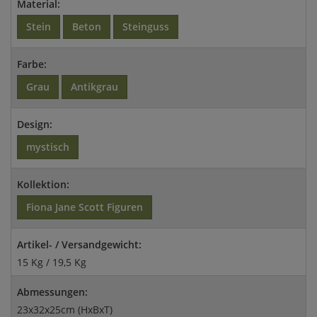
Material:
Stein
Beton
Steinguss
Farbe:
Grau
Antikgrau
Design:
mystisch
Kollektion:
Fiona Jane Scott Figuren
Artikel- / Versandgewicht:
15 Kg / 19,5 Kg
Abmessungen:
23x32x25cm (HxBxT)