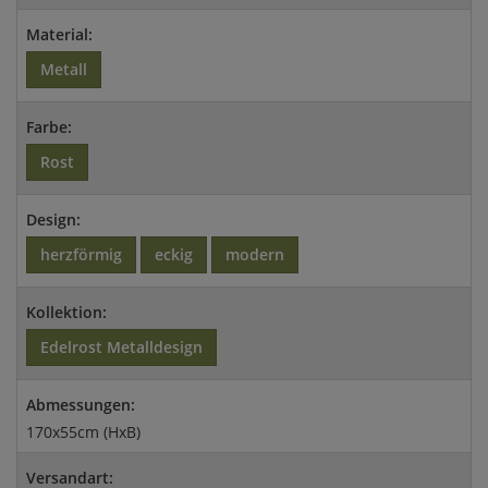
Material:
Metall
Farbe:
Rost
Design:
herzförmig
eckig
modern
Kollektion:
Edelrost Metalldesign
Abmessungen:
170x55cm (HxB)
Versandart: