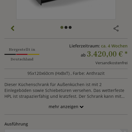
Lieferzeitraum:
ca. 4 Wochen
Hergestellt in
3.420,00 €
*
ab
Deutschland
Versandkostenfrei
95x120x60cm (HxBxT)
, Farbe: Anthrazit
Dieser Küchenschrank für Außenküchen ist mit 2
Einlegeböden sowie Schiebetüren versehen. Das wetterfeste
HPL ist strapazierfähig und kratzfest. Der Schrank kann mit
dem Grillschrank und der Gartenspüle der Serie Ticino zu
mehr anzeigen
einer modernen Gartenküche kombiniert werden.
Ausführung