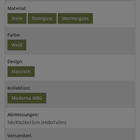
Material:
Stein
Steinguss
Marmorguss
Farbe:
Weiß
Design:
klassisch
Kollektion:
Moderna WBG
Abmessungen:
58x30x26x15cm (HxBxTxDm)
Versandart: