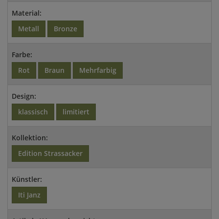
Material:
Metall
Bronze
Farbe:
Rot
Braun
Mehrfarbig
Design:
klassisch
limitiert
Kollektion:
Edition Strassacker
Künstler:
Iti Janz