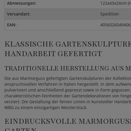
Abmessungen:
122x43x24cm (
Versandart:
Spedition
EAN:
4056026049406
KLASSISCHE GARTENSKULPTURE
HANDARBEIT GEFERTIGT
TRADITIONELLE HERSTELLUNG AUS 
Die aus Marmorguss gefertigten Gartenskulpturen der Kollekt
anspruchsvollen Verfahren in Italien hergestellt. In dem aufwe
pulverisiert und anschließend gepresst sowie in Form gegossen
charakteristischen Feinheiten der Gartendekorationen von hin
verziert. Die Gestaltung der feinen Linien in kunstvoller Handa
WBG zu einem einzigartigen Meisterstück.
EINDRUCKSVOLLE MARMORGUSS
GARTEN