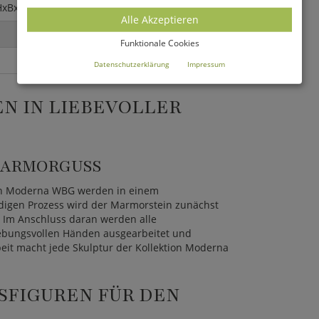
HxBxT)
Alle Akzeptieren
Funktionale Cookies
Datenschutzerklärung
Impressum
N IN LIEBEVOLLER
MARMORGUSS
ion Moderna WBG werden in einem
ndigen Prozess wird der Marmorstein zunächst
. Im Anschluss daran werden alle
gebungsvollen Händen ausgearbeitet und
rbeit macht jede Skulptur der Kollektion Moderna
FIGUREN FÜR DEN