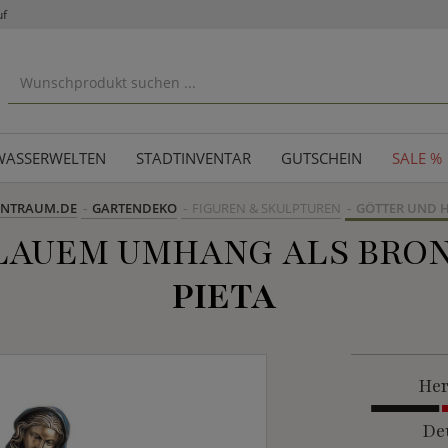
uf
WASSERWELTEN
STADTINVENTAR
GUTSCHEIN
SALE %
ENTRAUM.DE
GARTENDEKO
FIGUREN & SKULPTUREN
GÖTTER UND H
BLAUEM UMHANG ALS BRO
PIETA
Her
De