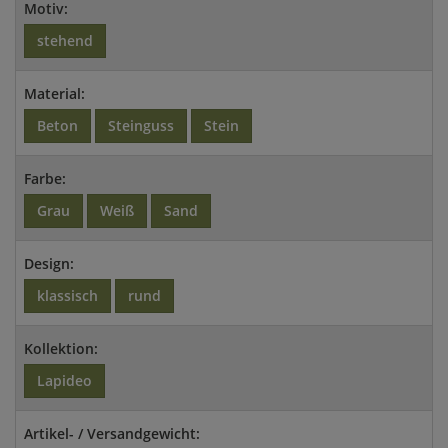
Motiv:
stehend
Material:
Beton
Steinguss
Stein
Farbe:
Grau
Weiß
Sand
Design:
klassisch
rund
Kollektion:
Lapideo
Artikel- / Versandgewicht: