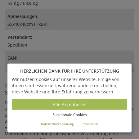
53 Kg / 68,9 Kg
Abmessungen:
65x40x40cm (HxBxT)
Versandart:
Spedition
EAN:
4056026405950
HERZLICHEN DANK FÜR IHRE UNTERSTÜTZUNG
Wir nutzen Cookies auf unserer Website. Einige von
EINDRUCKSVOLLE VOGELBÄDER AUS
ihnen sind essenziell, während andere uns helfen,
STEINGUSS
diese Website und Ihre Erfahrung zu verbessern.
Das Vogelbad wird aus hochwertigem Kunststein angefertigt
Alle Akzeptieren
und enthält unter anderem Bestandteile von Quarz, Kalkstein
Funktionale Cookies
und Feldspäten. Die Wasserschale wird von Hand bemalt,
wodurch einzigartige Farbverläufe entstehen. Jede
Datenschutzerklärung
Impressum
Vogeltränke ist ein Unikat, welche durch hochqualitative
Materialien und eine professionelle Verarbeitung eine