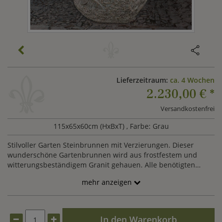
Lieferzeitraum:
ca. 4 Wochen
2.230,00 €
*
Versandkostenfrei
115x65x60cm (HxBxT)
, Farbe: Grau
Stilvoller Garten Steinbrunnen mit Verzierungen. Dieser
wunderschöne Gartenbrunnen wird aus frostfestem und
witterungsbeständigem Granit gehauen. Alle benötigten
Bohrungen für Wasseranschluss und Abfluss sind bereits
mehr anzeigen
vorbereitet. Der Brunnen besteht aus zwei Teilen, diese
sollten nach Installation der Wasserleitungen sicher
miteinander verklebt werden. Außerdem empfehlen wir ein
geeignetes Fundament um ein Kippeln oder Umfallen zu
In den Warenkorb