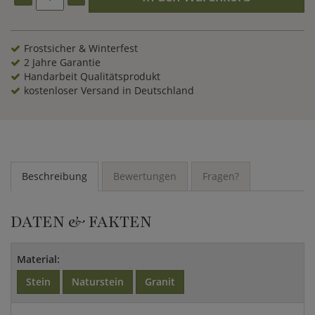
vermeiden. In der Frostperiode sollte das Wasser aus dem
Granitbrunnen entfernt werden, da es sonst zu Frostschäden
kommen kann. Bereichern auch Sie Ihren Garten mit diesem
wundervollen Brunnen der zum verweilen und entspannen
Frostsicher & Winterfest
einlädt.
2 Jahre Garantie
Handarbeit Qualitätsprodukt
kostenloser Versand in Deutschland
Beschreibung
Bewertungen
Fragen?
DATEN & FAKTEN
Material:
Stein
Naturstein
Granit