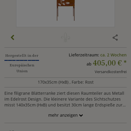
Lieferzeitraum:
ca. 2 Wochen
Hergestellt in der
405,00 €
*
ab
Europäischen
Union
Versandkostenfrei
170x35cm (HxB)
, Farbe: Rost
Eine filigrane Blätterranke ziert diesen Raumteiler aus Metall
im Edelrost Design. Die kleinere Variante des Sichtschutzes
misst 140x35cm (HxB) und besitzt 30cm lange Erdspieße zur
Befestigung während die größere Variante 175x77cm (HxB)
mehr anzeigen
misst und mit 25cm langen Spießen im Boden befestigt
werden kann.