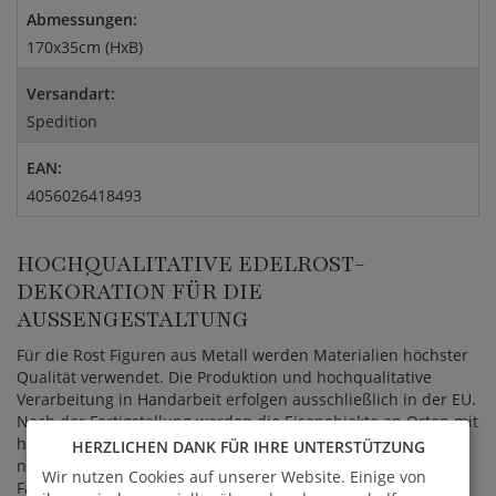
Abmessungen:
170x35cm (HxB)
Versandart:
Spedition
EAN:
4056026418493
HOCHQUALITATIVE EDELROST-
DEKORATION FÜR DIE
AUSSENGESTALTUNG
Für die Rost Figuren aus Metall werden Materialien höchster
Qualität verwendet. Die Produktion und hochqualitative
Verarbeitung in Handarbeit erfolgen ausschließlich in der EU.
Nach der Fertigstellung werden die Eisenobjekte an Orten mit
hoher Luftfeuchtigkeit und Wärme gelagert, wodurch der
HERZLICHEN DANK FÜR IHRE UNTERSTÜTZUNG
natürliche Rostprozess einsetzt. Hierbei verändert sich der
Wir nutzen Cookies auf unserer Website. Einige von
Farbton ungleichmäßig von einem hellen Orange zu einem