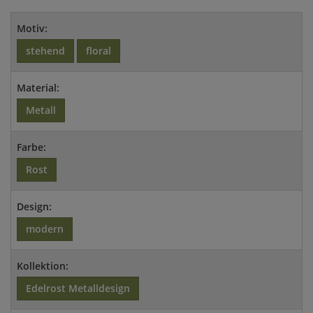
Motiv:
stehend
floral
Material:
Metall
Farbe:
Rost
Design:
modern
Kollektion:
Edelrost Metalldesign